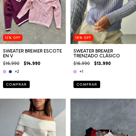
12
%
OFF
18
%
OFF
SWEATER BREMER ESCOTE
SWEATER BREMER
EN V
TRENZADO CLÁSICO
$16.990
$14.990
$16.990
$13.990
+2
+1
COMPRAR
COMPRAR