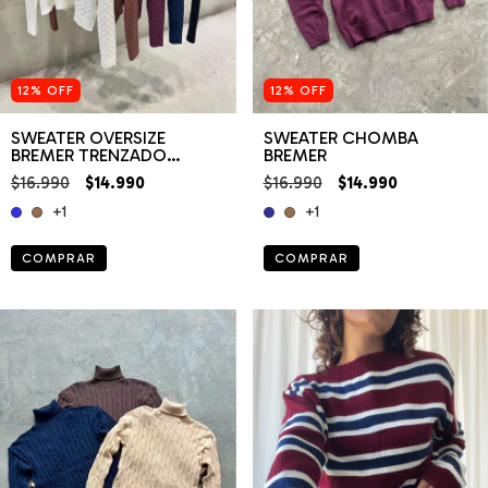
12
%
OFF
12
%
OFF
SWEATER OVERSIZE
SWEATER CHOMBA
BREMER TRENZADO
BREMER
CUELLO REDONDO
$16.990
$14.990
$16.990
$14.990
+1
+1
COMPRAR
COMPRAR