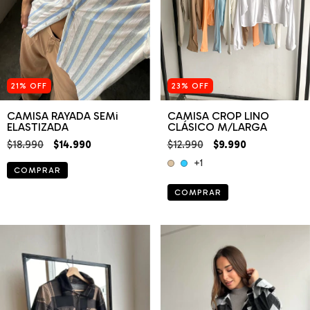
21
%
OFF
23
%
OFF
CAMISA RAYADA SEMi
CAMISA CROP LINO
ELASTIZADA
CLÁSICO M/LARGA
$18.990
$14.990
$12.990
$9.990
+1
COMPRAR
COMPRAR