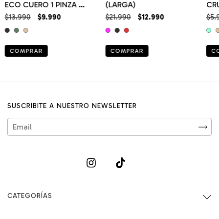
ECO CUERO 1 PINZA Y
(LARGA)
CR
BOLSILLO OJAL
GA
$13.990
$9.990
$21.990
$12.990
$5.
COMPRAR
COMPRAR
C
SUSCRIBITE A NUESTRO NEWSLETTER
CATEGORÍAS