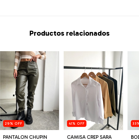
Productos relacionados
29
%
OFF
41
%
OFF
33
PANTALON CHUPIN
CAMISA CREP SARA
BOD