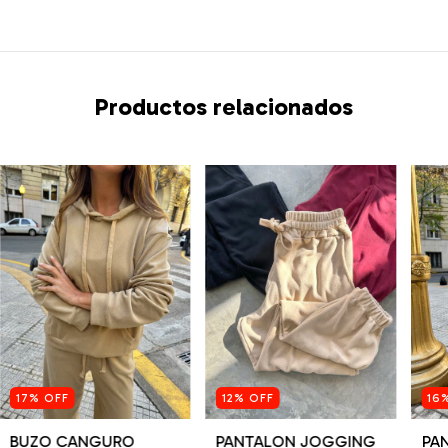
Productos relacionados
17
%
OFF
12
%
OFF
16
BUZO CANGURO
PANTALON JOGGING
PA